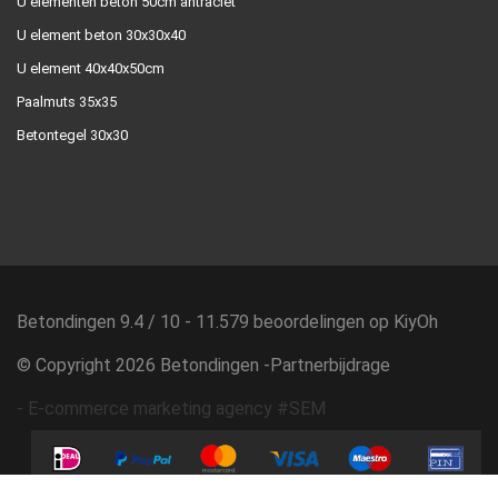
U elementen beton 50cm antraciet
U element beton 30x30x40
U element 40x40x50cm
Paalmuts 35x35
Betontegel 30x30
Betondingen
9.4
/
10
-
11.579
beoordelingen op
KiyOh
© Copyright 2026 Betondingen -
Partnerbijdrage
-
E-commerce marketing agency #SEM