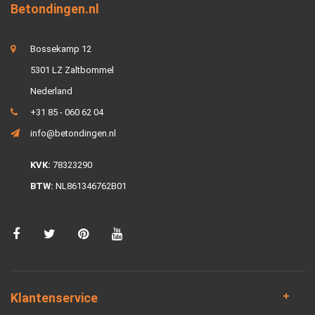
Betondingen.nl
Bossekamp 12
5301 LZ Zaltbommel
Nederland
+31 85 - 060 62 04
info@betondingen.nl
KVK:
78323290
BTW:
NL861346762B01
Klantenservice