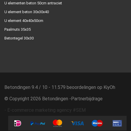
U elementen beton 50cm antraciet
U element beton 30x30x40
U element 40x40x50cm
Paalmuts 35x35
Betontegel 30x30
Betondingen
9.4
/
10
-
11.579
beoordelingen op
KiyOh
© Copyright 2026 Betondingen -
Partnerbijdrage
-
E-commerce marketing agency #SEM