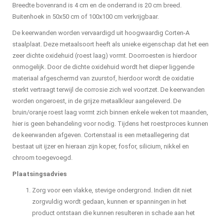
Breedte bovenrand is 4 cm en de onderrand is 20 cm breed.
Buitenhoek in 50x50 cm of 100x100 cm verkrijgbaar.
De keerwanden worden vervaardigd uit hoogwaardig Corten-A
staalplaat. Deze metaalsoort heeft als unieke eigenschap dat het een
zeer dichte oxidehuid (roest laag) vormt. Doorroesten is hierdoor
onmogelijk. Door de dichte oxidehuid wordt het dieper liggende
materiaal afgeschermd van zuurstof, hierdoor wordt de oxidatie
sterkt vertraagt terwijl de corrosie zich wel voortzet. De keerwanden
worden ongeroest, in de grijze metaalkleur aangeleverd. De
bruin/oranje roest laag vormt zich binnen enkele weken tot maanden,
hier is geen behandeling voor nodig. Tijdens het roestproces kunnen
de keerwanden afgeven. Cortenstaal is een metaallegering dat
bestaat uit ijzer en hieraan zijn koper, fosfor, silicium, nikkel en
chroom toegevoegd.
Plaatsingsadvies
Zorg voor een vlakke, stevige ondergrond. Indien dit niet
zorgvuldig wordt gedaan, kunnen er spanningen in het
product ontstaan die kunnen resulteren in schade aan het