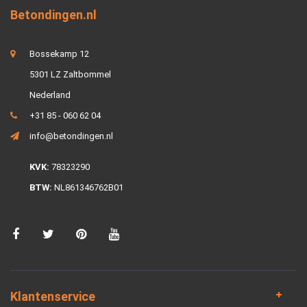
Betondingen.nl
Bossekamp 12
5301 LZ Zaltbommel
Nederland
+31 85 - 060 62 04
info@betondingen.nl
KVK:
78323290
BTW:
NL861346762B01
Klantenservice