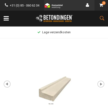
0
+31 (0) 85 - 060 62 04
Lage verzendkosten