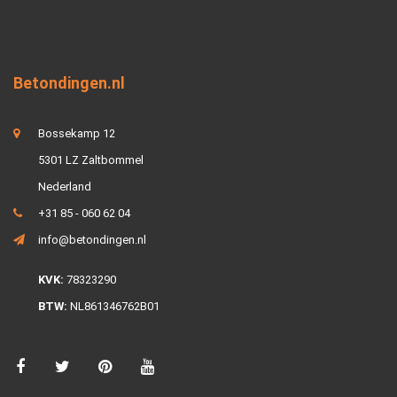
Betondingen.nl
Bossekamp 12
5301 LZ Zaltbommel
Nederland
+31 85 - 060 62 04
info@betondingen.nl
KVK:
78323290
BTW:
NL861346762B01