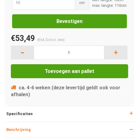
cm
max. lengte: 110cm
Bevestigen
€53,49
(
€64,72
Incl. btw)
-
+
Toevoegen aan pallet
ca. 4-6 weken (deze levertijd geldt ook voor
afhalen)
Specificaties
Beschrijving