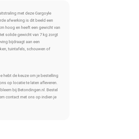
 uitstraling met deze Gargoyle
rde afwerking is dit beeld een
9 cm hoog en heeft een gewicht van
 Het solide gewicht van 7 kg zorgt
eving bijdraagt aan een
nken, tuintafels, schouwen of
Je hebt de keuze om je bestelling
ns op locatie te laten afleveren.
obleem bij Betondingen.nl. Bestel
em contact met ons op indien je