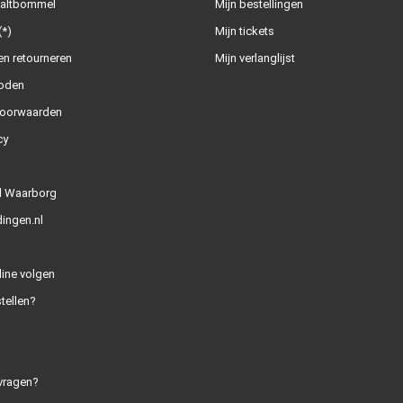
Zaltbommel
Mijn bestellingen
(*)
Mijn tickets
n retourneren
Mijn verlanglijst
oden
oorwaarden
cy
l Waarborg
ingen.nl
line volgen
tellen?
vragen?