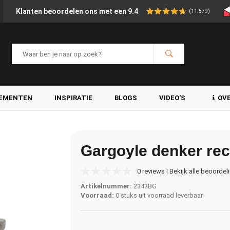
Klanten beoordelen ons met een 9.4
(11.579)
LEMENTEN
INSPIRATIE
BLOGS
VIDEO'S
OV
Gargoyle denker re
0 reviews | Bekijk alle beoordel
Artikelnummer:
2343BG
Voorraad:
0 stuks uit voorraad leverbaar