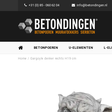
+31 (0) 85 - 060 62 04
info@betondingen.nl
BETONPOEREN
U-ELEMENTEN
L-E
/
Home
Gargoyle denker rechts H19 cm