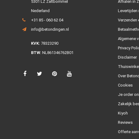
5301 LZ Zaltbommel
Afhalen in 
Nederland
Levertijden 
+31 85 - 060 62 04
Verzenden e
info@betondingen.nl
Betaalmeth
Algemene v
KVK:
78323290
Privacy Poli
BTW:
NL861346762B01
Disclaimer
Thuiswinke
Over Betond
Cookies
Je order on
Zakelijk bes
Kiyoh
Reviews
Offerte aan