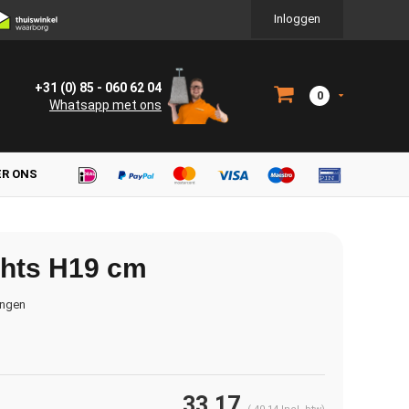
Inloggen
+31 (0) 85 - 060 62 04
0
Whatsapp met ons
ER ONS
chts H19 cm
ingen
33,17