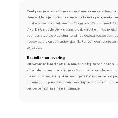
Geef jouw interieur of tuin een mysterieuze en karaktervolle
Denker. Met zijn iconische denkende houding en gedetaillee
unieke blikvanger. Het beeld is 23 cm lang, 24 cm breed, 1
7 kg. De Gargoyle Denker straalt rust, kracht en mystiek uit.
voor een stabiele plaatsing, terwijl de gedetailleerde vormg
hoogwaardig en authentiek uiterlijk. Perfect voor vensterba
terrassen.
Bestellen en levering
Dit betonnen beeld bestel je eenvoudig bij Betondingen.nl. 
af te halen in ons magazijn in Zaltbommel of om deze door o
Liever jouw bestelling laten bezorgen? Dat is geen enkel pr
nu eenvoudig jouw betonnen beeld bij Betondingen.nl of ne
behoefte hebt aan meer informatie.