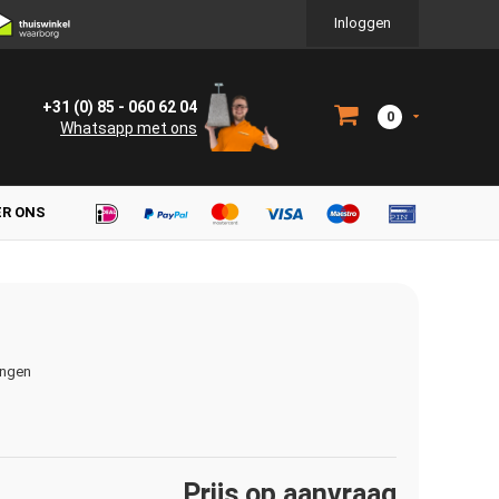
Inloggen
+31 (0) 85 - 060 62 04
0
Whatsapp met ons
ER ONS
ingen
Prijs op aanvraag