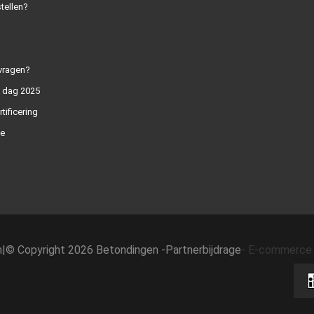
tellen?
vragen?
n dag 2025
rtificering
e
h
|
© Copyright 2026 Betondingen -
Partnerbijdrage
-
E-commerce 