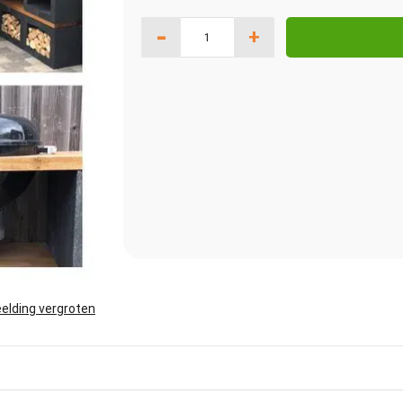
-
+
elding vergroten