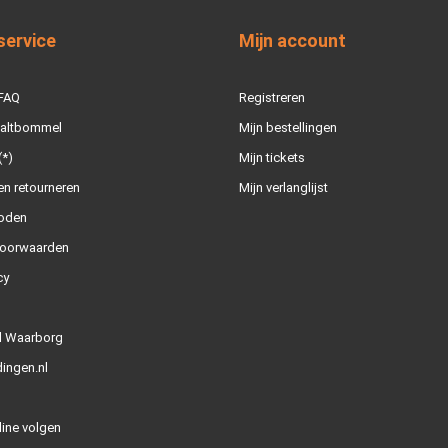
service
Mijn account
 FAQ
Registreren
Zaltbommel
Mijn bestellingen
(*)
Mijn tickets
n retourneren
Mijn verlanglijst
oden
oorwaarden
cy
l Waarborg
ingen.nl
line volgen