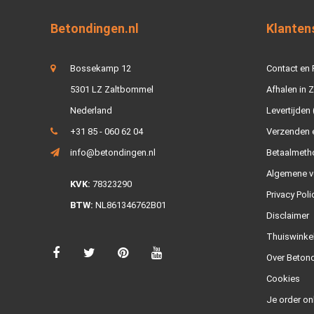
Betondingen.nl
Klanten
Bossekamp 12
Contact en
5301 LZ Zaltbommel
Afhalen in 
Nederland
Levertijden 
+31 85 - 060 62 04
Verzenden e
info@betondingen.nl
Betaalmeth
Algemene v
KVK:
78323290
Privacy Poli
BTW:
NL861346762B01
Disclaimer
Thuiswinke
Over Betond
Cookies
Je order on