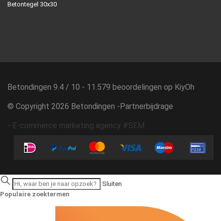
Betontegel 30x30
Betondingen
9.4
/
10
-
11.579
beoordelingen op
KiyOh
© Copyright 2026 Betondingen -
Partnerbijdrage
-
E-commerce marketing agency #SEM
Sluiten
Populaire zoektermen