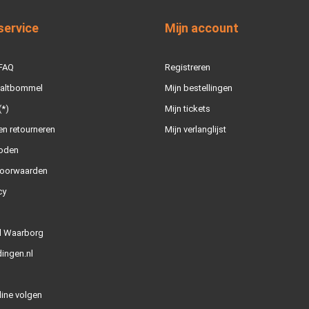
service
Mijn account
 FAQ
Registreren
Zaltbommel
Mijn bestellingen
(*)
Mijn tickets
n retourneren
Mijn verlanglijst
oden
oorwaarden
cy
l Waarborg
ingen.nl
line volgen