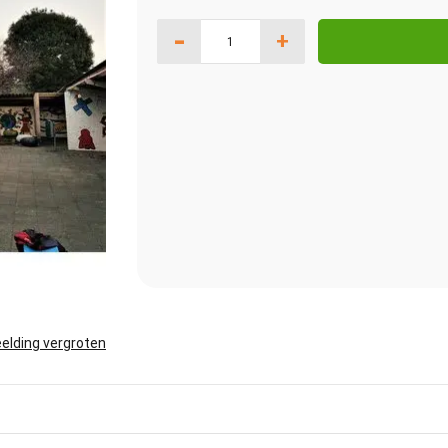
-
+
elding vergroten