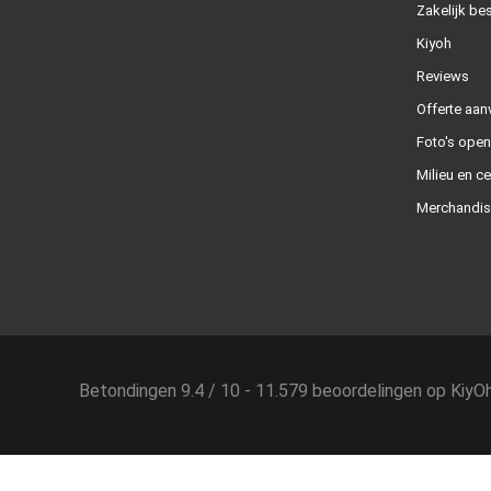
Zakelijk bes
Kiyoh
Reviews
Offerte aan
Foto's ope
Milieu en ce
Merchandis
Betondingen
9.4
/
10
-
11.579
beoordelingen op
KiyO