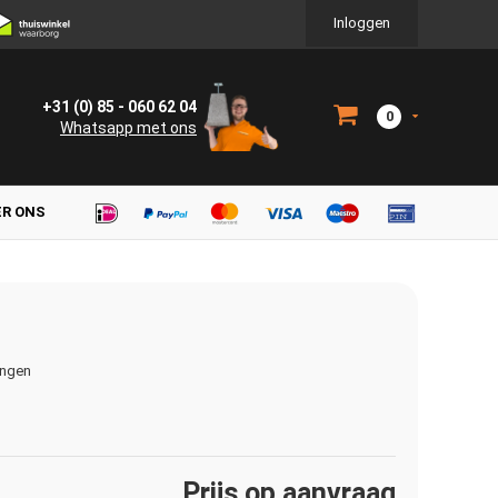
Inloggen
+31 (0) 85 - 060 62 04
0
Whatsapp met ons
ER ONS
ingen
Prijs op aanvraag