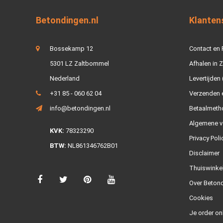
Betondingen.nl
Klanten
Bossekamp 12
Contact en
5301 LZ Zaltbommel
Afhalen in 
Nederland
Levertijden 
+31 85 - 060 62 04
Verzenden e
info@betondingen.nl
Betaalmeth
Algemene v
KVK:
78323290
Privacy Poli
BTW:
NL861346762B01
Disclaimer
Thuiswinke
Over Betond
Cookies
Je order on