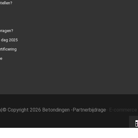
tellen?
vragen?
n dag 2025
rtificering
e
h
|
© Copyright 2026 Betondingen -
Partnerbijdrage
-
E-commerce 