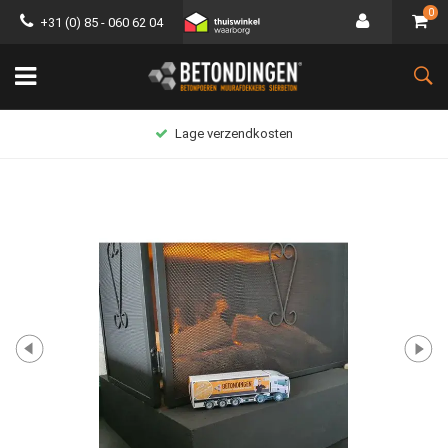
0
+31 (0) 85 - 060 62 04
Lage verzendkosten