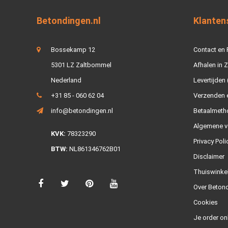
Betondingen.nl
Klanten
Bossekamp 12
Contact en
5301 LZ Zaltbommel
Afhalen in 
Nederland
Levertijden 
+31 85 - 060 62 04
Verzenden e
info@betondingen.nl
Betaalmeth
Algemene v
KVK:
78323290
Privacy Poli
BTW:
NL861346762B01
Disclaimer
Thuiswinke
Over Betond
Cookies
Je order on