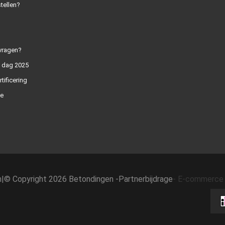
tellen?
vragen?
n dag 2025
rtificering
e
h
|
© Copyright 2026 Betondingen -
Partnerbijdrage
-
E-commerce 