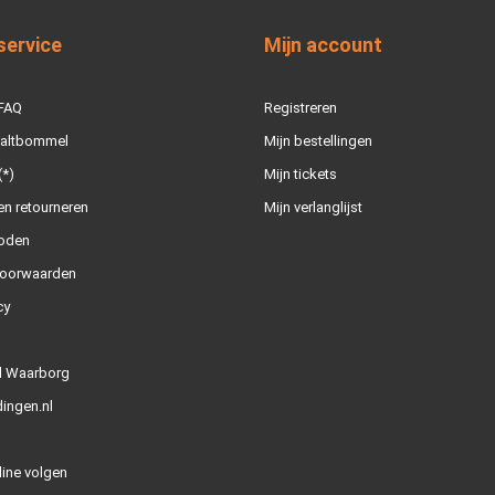
service
Mijn account
 FAQ
Registreren
Zaltbommel
Mijn bestellingen
(*)
Mijn tickets
n retourneren
Mijn verlanglijst
oden
oorwaarden
cy
l Waarborg
ingen.nl
line volgen