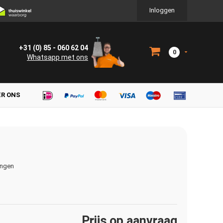
Inloggen
+31 (0) 85 - 060 62 04
0
Whatsapp met ons
ER ONS
ingen
Prijs op aanvraag