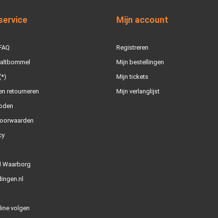
service
Mijn account
 FAQ
Registreren
Zaltbommel
Mijn bestellingen
(*)
Mijn tickets
n retourneren
Mijn verlanglijst
oden
oorwaarden
cy
l Waarborg
ingen.nl
line volgen