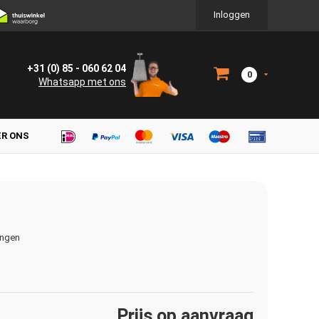
Inloggen
+31 (0) 85 - 060 62 04
0
Whatsapp met ons
ER ONS
ingen
Prijs op aanvraag