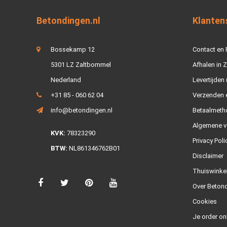
Betondingen.nl
Klanten
Bossekamp 12
Contact en
5301 LZ Zaltbommel
Afhalen in 
Nederland
Levertijden 
+31 85 - 060 62 04
Verzenden e
info@betondingen.nl
Betaalmeth
Algemene v
KVK:
78323290
Privacy Poli
BTW:
NL861346762B01
Disclaimer
Thuiswinke
Over Betond
Cookies
Je order on