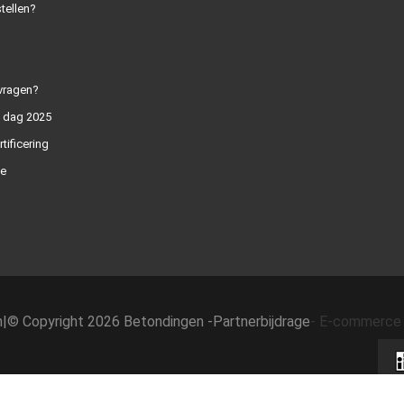
tellen?
vragen?
n dag 2025
rtificering
e
h
|
© Copyright 2026 Betondingen -
Partnerbijdrage
-
E-commerce 