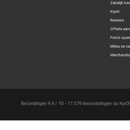
Zakelijk bes
Kiyoh
Reviews
Offerte aan
Foto's ope
Milieu en ce
Merchandis
Betondingen
9.4
/
10
-
11.579
beoordelingen op
KiyO