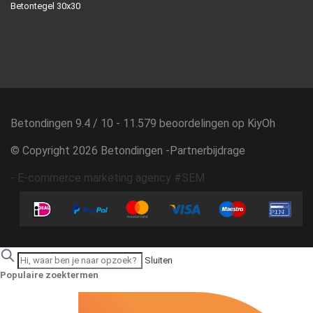
Betontegel 30x30
Betondingen
9.4
/
10
-
11.579
beoordelingen op
KiyOh
© Copyright 2026 Betondingen -
Partnerbijdrage
-
E-commerce marketing agency #SEM
Sluiten
Populaire zoektermen