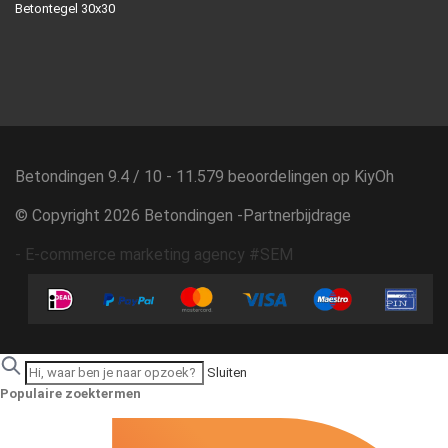
Betontegel 30x30
Betondingen
9.4
/
10
-
11.579
beoordelingen op
KiyOh
© Copyright 2026 Betondingen -
Partnerbijdrage
-
E-commerce marketing agency #SEM
Sluiten
Populaire zoektermen