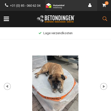
0
+31 (0) 85 - 060 62 04
Lage verzendkosten