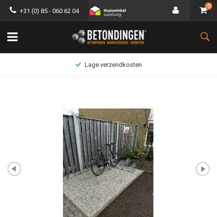
0
+31 (0) 85 - 060 62 04
Lage verzendkosten