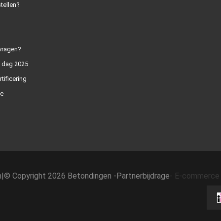
tellen?
vragen?
n dag 2025
rtificering
e
h
|
© Copyright 2026 Betondingen -
Partnerbijdrage
-
E-commerce 