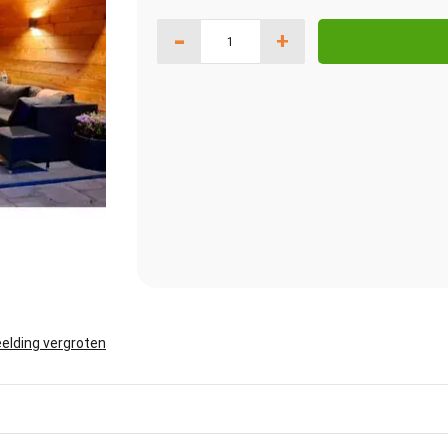
-
+
elding vergroten