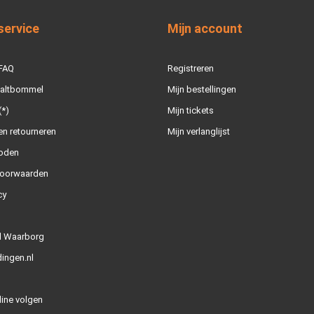
service
Mijn account
 FAQ
Registreren
Zaltbommel
Mijn bestellingen
(*)
Mijn tickets
n retourneren
Mijn verlanglijst
oden
oorwaarden
cy
l Waarborg
ingen.nl
line volgen