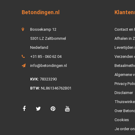
Betondingen.nl
Klanten
Bossekamp 12
Contact en
5301 LZ Zaltbommel
Afhalen in 
Nederland
Levertijden 
+31 85 - 060 62 04
Verzenden e
info@betondingen.nl
Betaalmeth
Algemene v
KVK:
78323290
Privacy Poli
BTW:
NL861346762B01
Disclaimer
Thuiswinke
Over Betond
Cookies
Je order on