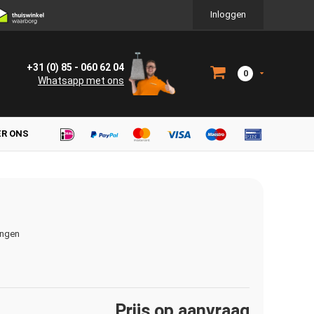
Inloggen
+31 (0) 85 - 060 62 04
0
Whatsapp met ons
ER ONS
ingen
Prijs op aanvraag