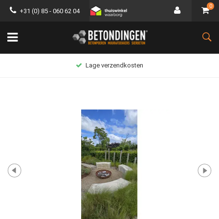
0
+31 (0) 85 - 060 62 04
Lage verzendkosten