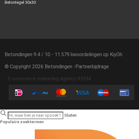
Betontegel 30x30
Betondingen
9.4
/
10
-
11.579
beoordelingen op
KiyOh
© Copyright 2026 Betondingen -
Partnerbijdrage
-
E-commerce marketing agency #SEM
Sluiten
Populaire zoektermen