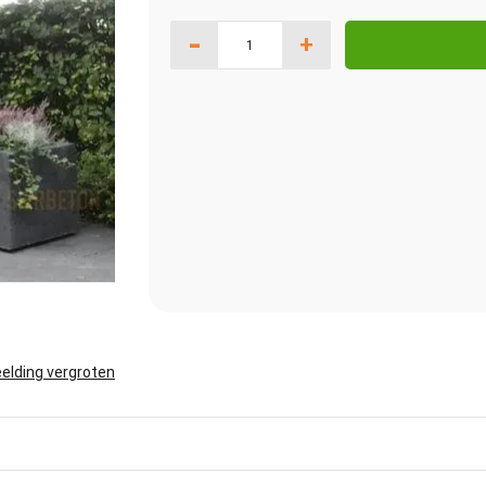
-
+
elding vergroten