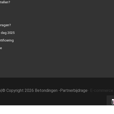
tellen?
vragen?
n dag 2025
rtificering
e
h
|
© Copyright 2026 Betondingen -
Partnerbijdrage
-
E-commerce 