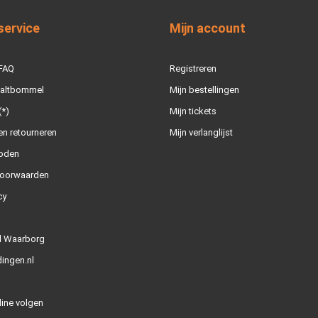
service
Mijn account
 FAQ
Registreren
Zaltbommel
Mijn bestellingen
(*)
Mijn tickets
n retourneren
Mijn verlanglijst
oden
oorwaarden
cy
l Waarborg
ingen.nl
line volgen