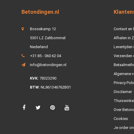
Betondingen.nl
Klanten
Bossekamp 12
Contact en
5301 LZ Zaltbommel
Afhalen in 
Nederland
Levertijden 
+31 85 - 060 62 04
Verzenden e
info@betondingen.nl
Betaalmeth
Algemene v
KVK:
78323290
Privacy Poli
BTW:
NL861346762B01
Disclaimer
Thuiswinke
Over Betond
Cookies
Je order on