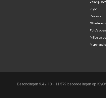
Zakelijk bes
Kiyoh
Reviews
Offerte aan
Foto's ope
Milieu en ce
Merchandis
Betondingen
9.4
/
10
-
11.579
beoordelingen op
KiyO