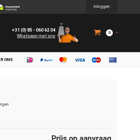
Inloggen
+31 (0) 85 - 060 62 04
0
Whatsapp met ons
ER ONS
ingen
Prijs op aanvraag