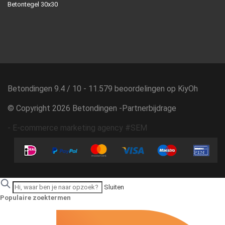
Betontegel 30x30
Betondingen
9.4
/
10
-
11.579
beoordelingen op
KiyOh
© Copyright 2026 Betondingen -
Partnerbijdrage
-
E-commerce marketing agency #SEM
Sluiten
Populaire zoektermen