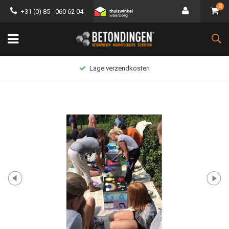
0
+31 (0) 85 - 060 62 04
Lage verzendkosten