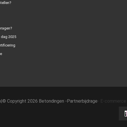
tellen?
vragen?
n dag 2025
rtificering
e
h
|
© Copyright 2026 Betondingen -
Partnerbijdrage
-
E-commerce 