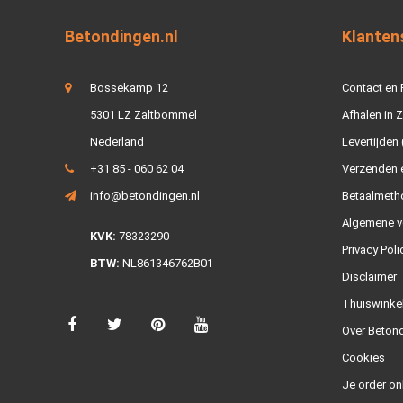
Betondingen.nl
Klanten
Bossekamp 12
Contact en
5301 LZ Zaltbommel
Afhalen in 
Nederland
Levertijden 
+31 85 - 060 62 04
Verzenden e
info@betondingen.nl
Betaalmeth
Algemene v
KVK:
78323290
Privacy Poli
BTW:
NL861346762B01
Disclaimer
Thuiswinke
Over Betond
Cookies
Je order on