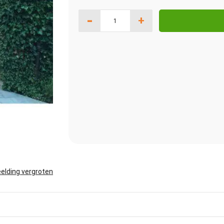
-
+
elding vergroten