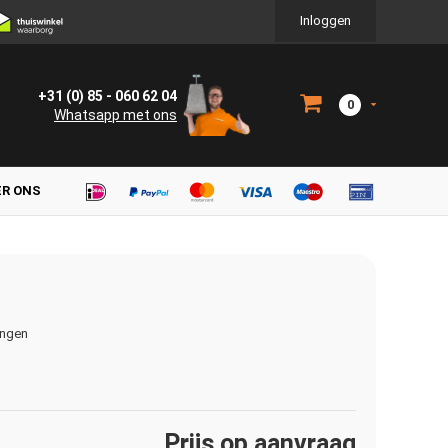
Inloggen
+31 (0) 85 - 060 62 04
0
Whatsapp met ons
ER ONS
ingen
Prijs op aanvraag