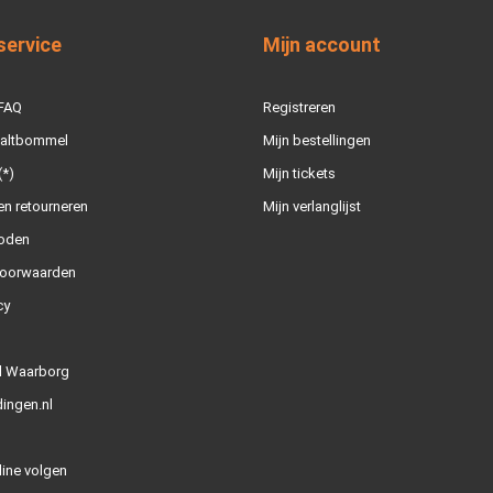
service
Mijn account
 FAQ
Registreren
Zaltbommel
Mijn bestellingen
(*)
Mijn tickets
n retourneren
Mijn verlanglijst
oden
oorwaarden
cy
l Waarborg
ingen.nl
line volgen