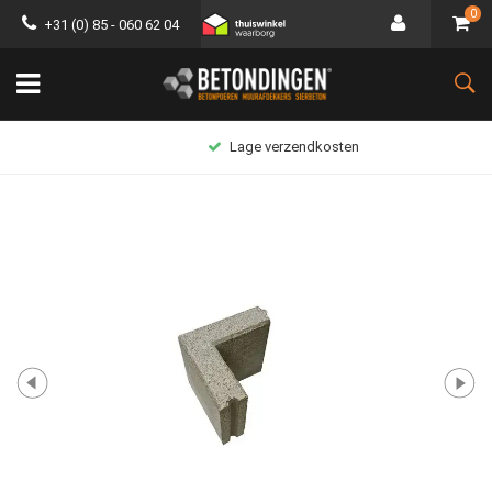
0
+31 (0) 85 - 060 62 04
Lage verzendkosten