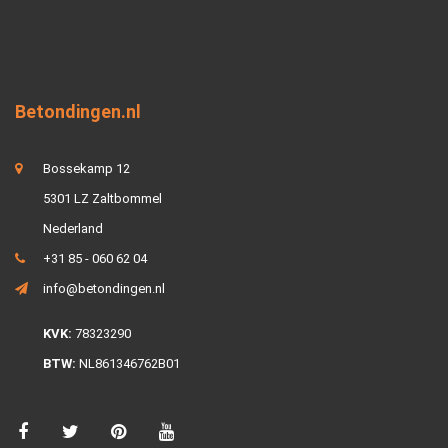
Betondingen.nl
Bossekamp 12
5301 LZ Zaltbommel
Nederland
+31 85 - 060 62 04
info@betondingen.nl
KVK:
78323290
BTW:
NL861346762B01