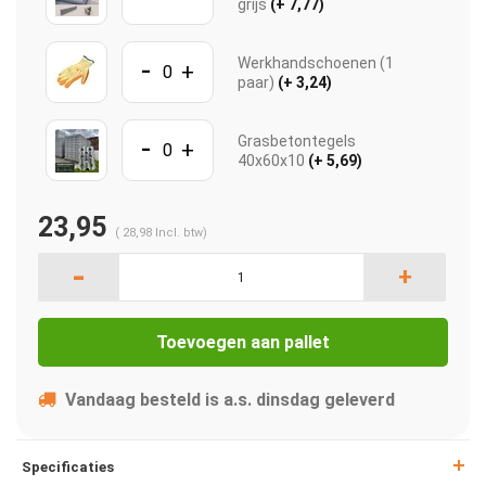
grijs
(+ 7,77)
-
Werkhandschoenen (1
+
paar)
(+ 3,24)
-
Grasbetontegels
+
40x60x10
(+ 5,69)
23,95
(
28,98
Incl. btw)
-
+
Toevoegen aan pallet
Vandaag besteld is a.s. dinsdag geleverd
Specificaties