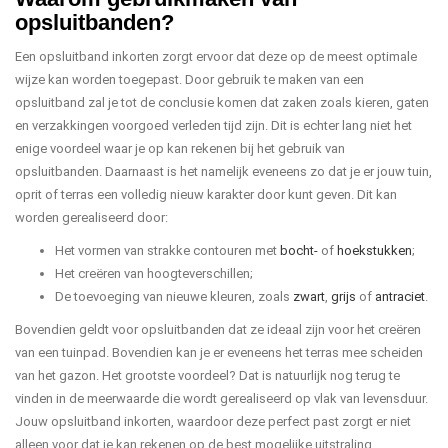
opsluitbanden?
Een opsluitband inkorten zorgt ervoor dat deze op de meest optimale
wijze kan worden toegepast. Door gebruik te maken van een
opsluitband zal je tot de conclusie komen dat zaken zoals kieren, gaten
en verzakkingen voorgoed verleden tijd zijn. Dit is echter lang niet het
enige voordeel waar je op kan rekenen bij het gebruik van
opsluitbanden. Daarnaast is het namelijk eveneens zo dat je er jouw tuin,
oprit of terras een volledig nieuw karakter door kunt geven. Dit kan
worden gerealiseerd door:
Het vormen van strakke contouren met
bocht-
of
hoekstukken
;
Het creëren van hoogteverschillen;
De toevoeging van nieuwe kleuren, zoals
zwart
,
grijs
of
antraciet
.
Bovendien geldt voor opsluitbanden dat ze ideaal zijn voor het creëren
van een tuinpad. Bovendien kan je er eveneens het terras mee scheiden
van het gazon. Het grootste voordeel? Dat is natuurlijk nog terug te
vinden in de meerwaarde die wordt gerealiseerd op vlak van levensduur.
Jouw opsluitband inkorten, waardoor deze perfect past zorgt er niet
alleen voor dat je kan rekenen op de best mogelijke uitstraling,