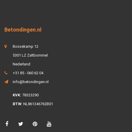
Betondingen.nl
Bossekamp 12
5301 LZ Zaltbommel
Nederland
+31 85 - 060 62 04
info@betondingen.nl
KVK:
78323290
BTW:
NL861346762B01