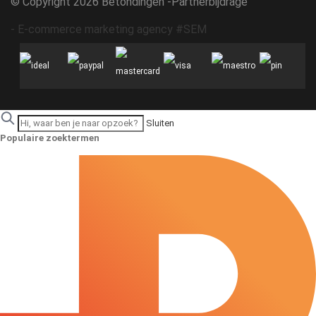
© Copyright 2026 Betondingen -
Partnerbijdrage
-
E-commerce marketing agency #SEM
Sluiten
Populaire zoektermen