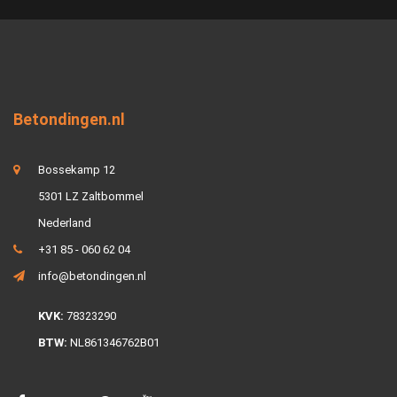
Betondingen.nl
Bossekamp 12
5301 LZ Zaltbommel
Nederland
+31 85 - 060 62 04
info@betondingen.nl
KVK:
78323290
BTW:
NL861346762B01