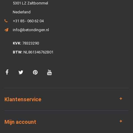
5301 LZ Zaltbommel
Nederland
+31 85 - 060 62 04
info@betondingen.nl
KVK:
78323290
BTW:
NL861346762B01
Klantenservice
Mijn account