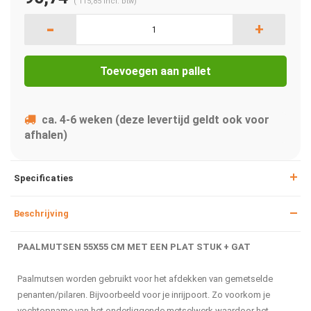
(
115,85
Incl. btw)
-
+
Toevoegen aan pallet
ca. 4-6 weken (deze levertijd geldt ook voor
afhalen)
Specificaties
Beschrijving
PAALMUTSEN 55X55 CM MET EEN PLAT STUK + GAT
Paalmutsen worden gebruikt voor het afdekken van gemetselde
penanten/pilaren. Bijvoorbeeld voor je inrijpoort. Zo voorkom je
vochtopname van het onderliggende metselwerk waardoor het