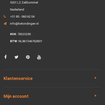
5301 LZ Zaltbommel
Nederland
+31 85 - 060 62 04
info@betondingen.nl
KVK:
78323290
BTW:
NL861346762B01
Klantenservice
Mijn account