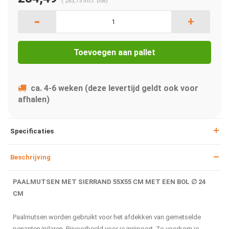
(
283,73
Incl. btw)
-
+
Toevoegen aan pallet
ca. 4-6 weken (deze levertijd geldt ook voor
afhalen)
Specificaties
Beschrijving
PAALMUTSEN MET SIERRAND 55X55 CM MET EEN BOL ∅ 24
CM
Paalmutsen worden gebruikt voor het afdekken van gemetselde
penanten/pilaren. Bijvoorbeeld voor je inrijpoort. Zo voorkom je