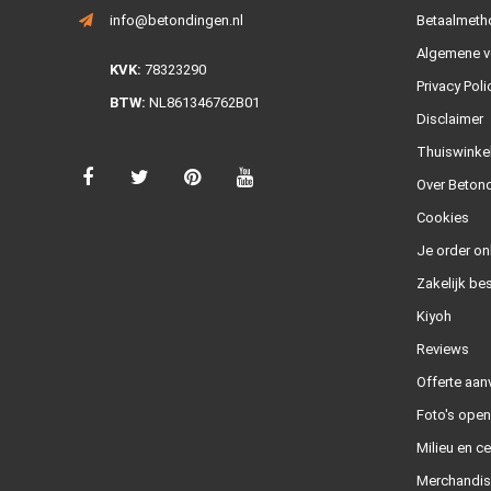
info@betondingen.nl
Betaalmeth
Algemene v
KVK:
78323290
Privacy Poli
BTW:
NL861346762B01
Disclaimer
Thuiswinke
Over Betond
Cookies
Je order on
Zakelijk bes
Kiyoh
Reviews
Offerte aan
Foto's ope
Milieu en ce
Merchandis