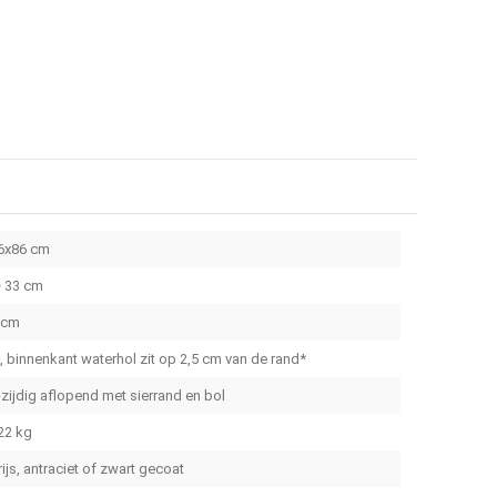
6x86 cm
 33 cm
 cm
a, binnenkant waterhol zit op 2,5 cm van de rand*
-zijdig aflopend met sierrand en bol
22 kg
rijs, antraciet of zwart gecoat