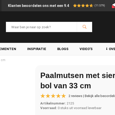
Klanten beoordelen ons met een 9.4
(11.579)
LEMENTEN
INSPIRATIE
BLOGS
VIDEO'S
OV
3 cm
Paalmutsen met sie
bol van 33 cm
2 reviews | Bekijk alle beoordel
Artikelnummer:
2125
Voorraad:
0 stuks uit voorraad leverbaar