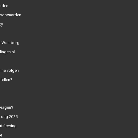
oden
oorwaarden
cy
l Waarborg
ingen.nl
line volgen
tellen?
vragen?
n dag 2025
rtificering
e