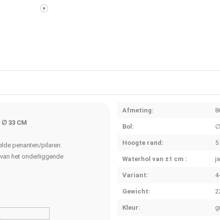
Afmeting:
8
 ∅ 33 CM
Bol:
∅
Hoogte rand:
5
lde penanten/pilaren.
 van het onderliggende
Waterhol van ±1 cm :
j
Variant:
4
.
Gewicht:
2
Kleur:
g