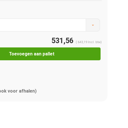
531,56
(
643,19
Incl. btw)
Toevoegen aan pallet
 ook voor afhalen)
Afbeelding vergroten