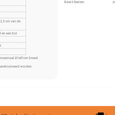
Soort beton:
z
p 2,5 cm van de
d en een bol
t
n maximaal 81x81cm breed.
t geretourneerd worden.