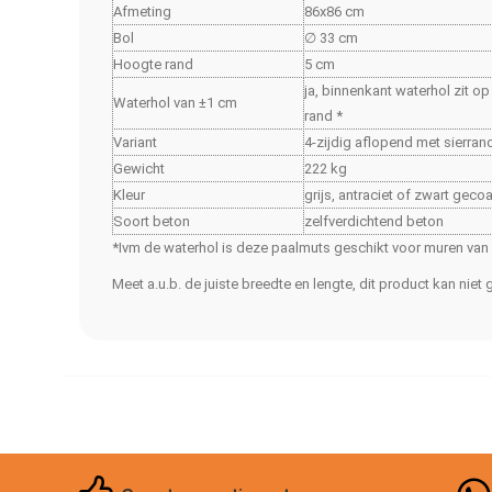
Afmeting
86x86 cm
Bol
∅ 33 cm
Hoogte rand
5 cm
ja, binnenkant waterhol zit o
Waterhol van ±1 cm
rand *
Variant
4-zijdig aflopend met sierran
Gewicht
222 kg
Kleur
grijs, antraciet of zwart gecoa
Soort beton
zelfverdichtend beton
*Ivm de waterhol is deze paalmuts geschikt voor muren va
Meet a.u.b. de juiste breedte en lengte, dit product kan nie