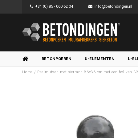
+31 (0) 85 - 060 62 04
info@betondingen.nl
BETONPOEREN
U-ELEMENTEN
L-E
/
Home
Paalmutsen met sierrand 86x86 cm met een bol van 3