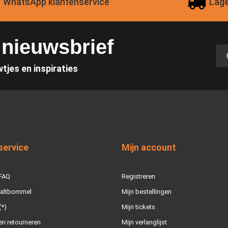
WhatsApp klantenservice
Lage
e nieuwsbrief
wtjes en inspiraties
service
Mijn account
 FAQ
Registreren
Zaltbommel
Mijn bestellingen
(*)
Mijn tickets
n retourneren
Mijn verlanglijst