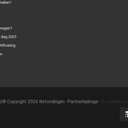
tellen?
vragen?
n dag 2025
rtificering
e
h
|
© Copyright 2026 Betondingen -
Partnerbijdrage
-
E-commerce 