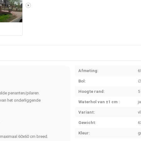
Afmeting:
6
Bol:
∅
Hoogte rand:
5
lde penanten/pilaren.
 van het onderliggende
Waterhol van ±1 cm :
j
Variant:
v
.
Gewicht:
6
Kleur:
g
n maximaal 60x60 cm breed.