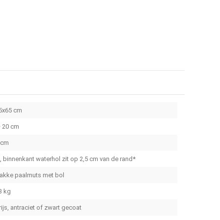
5x65 cm
 20 cm
 cm
a, binnenkant waterhol zit op 2,5 cm van de rand*
lakke paalmuts met bol
3 kg
rijs, antraciet of zwart gecoat