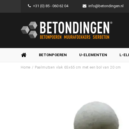
+31 (0) 85 - 060 62 04
info@betondingen.nl
BETONPOEREN
U-ELEMENTEN
L-E
/
Home
Paalmutsen vlak 65x65 cm met een bol van 20 cm