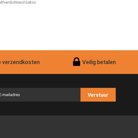
elfverdichtend beton
 verzendkosten
Veilig betalen
Verstuur