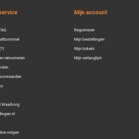
service
Mijn account
 FAQ
Registreren
Zaltbommel
Mijn bestellingen
(*)
Mijn tickets
n retourneren
Mijn verlanglijst
oden
oorwaarden
cy
l Waarborg
ingen.nl
line volgen