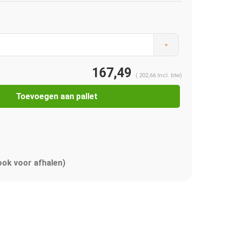
167,49
(
202,66
Incl. btw)
Toevoegen aan pallet
 ook voor afhalen)
Afbeelding vergroten