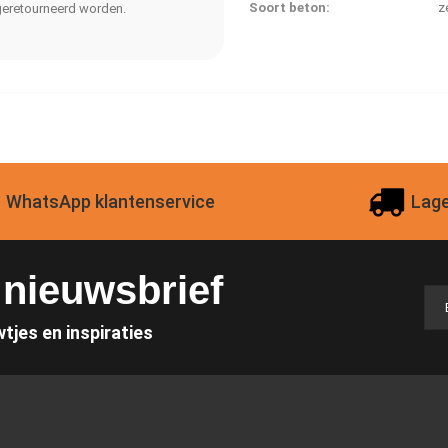
Soort beton:
z
t geretourneerd worden.
WhatsApp klantenservice
Lage
e nieuwsbrief
wtjes en inspiraties