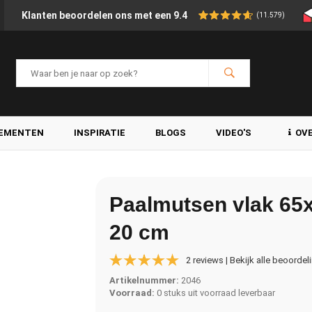
Klanten beoordelen ons met een 9.4
(11.579)
LEMENTEN
INSPIRATIE
BLOGS
VIDEO'S
OV
Paalmutsen vlak 65
20 cm
2 reviews | Bekijk alle beoordel
Artikelnummer:
2046
Voorraad:
0 stuks uit voorraad leverbaar