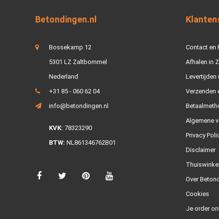
Betondingen.nl
Klanten
Bossekamp 12
Contact en
5301 LZ Zaltbommel
Afhalen in 
Nederland
Levertijden 
+31 85 - 060 62 04
Verzenden e
info@betondingen.nl
Betaalmeth
Algemene v
KVK:
78323290
Privacy Poli
BTW:
NL861346762B01
Disclaimer
Thuiswinke
Over Betond
Cookies
Je order on