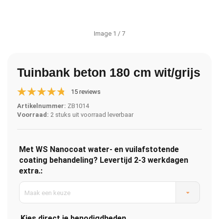
Image
1
/ 7
Tuinbank beton 180 cm wit/grijs
15 reviews
Artikelnummer:
ZB1014
Voorraad:
2 stuks uit voorraad leverbaar
Met WS Nanocoat water- en vuilafstotende
coating behandeling? Levertijd 2-3 werkdagen
extra.:
Maak een keuze
Kies direct je benodigdheden