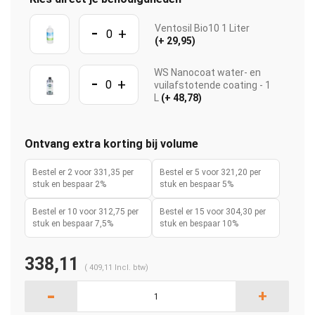
-
Ventosil Bio10 1 Liter
+
(+ 29,95)
WS Nanocoat water- en
-
+
vuilafstotende coating - 1
L
(+ 48,78)
Ontvang extra korting bij volume
Bestel er 2 voor 331,35 per
Bestel er 5 voor 321,20 per
stuk en bespaar 2%
stuk en bespaar 5%
Bestel er 10 voor 312,75 per
Bestel er 15 voor 304,30 per
stuk en bespaar 7,5%
stuk en bespaar 10%
338,11
(
409,11
Incl. btw)
-
+