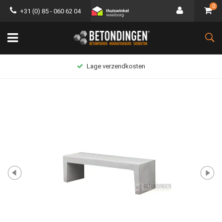
0
+31 (0) 85 - 060 62 04
Lage verzendkosten