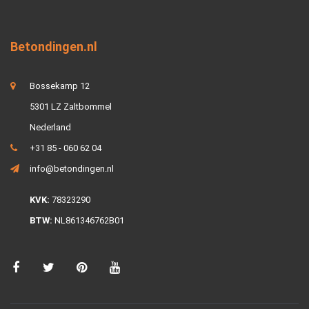
Betondingen.nl
Bossekamp 12
5301 LZ Zaltbommel
Nederland
+31 85 - 060 62 04
info@betondingen.nl
KVK:
78323290
BTW:
NL861346762B01