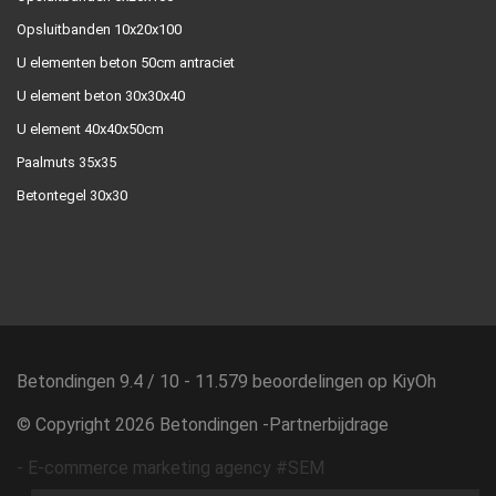
Opsluitbanden 10x20x100
U elementen beton 50cm antraciet
U element beton 30x30x40
U element 40x40x50cm
Paalmuts 35x35
Betontegel 30x30
Betondingen
9.4
/
10
-
11.579
beoordelingen op
KiyOh
© Copyright 2026 Betondingen -
Partnerbijdrage
-
E-commerce marketing agency #SEM