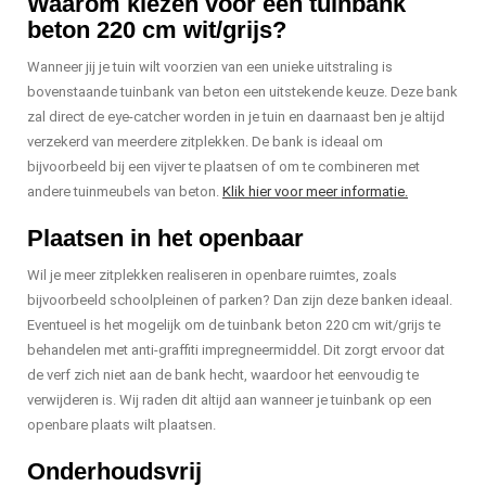
Waarom kiezen voor een tuinbank
beton 220 cm wit/grijs?
Wanneer jij je tuin wilt voorzien van een unieke uitstraling is
bovenstaande tuinbank van beton een uitstekende keuze. Deze bank
zal direct de eye-catcher worden in je tuin en daarnaast ben je altijd
verzekerd van meerdere zitplekken. De bank is ideaal om
bijvoorbeeld bij een vijver te plaatsen of om te combineren met
andere tuinmeubels van beton.
Klik hier voor meer informatie.
Plaatsen in het openbaar
Wil je meer zitplekken realiseren in openbare ruimtes, zoals
bijvoorbeeld schoolpleinen of parken? Dan zijn deze banken ideaal.
Eventueel is het mogelijk om de tuinbank beton 220 cm wit/grijs te
behandelen met anti-graffiti impregneermiddel. Dit zorgt ervoor dat
de verf zich niet aan de bank hecht, waardoor het eenvoudig te
verwijderen is. Wij raden dit altijd aan wanneer je tuinbank op een
openbare plaats wilt plaatsen.
Onderhoudsvrij