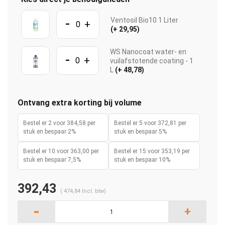
-
Ventosil Bio10 1 Liter
+
(+ 29,95)
WS Nanocoat water- en
-
+
vuilafstotende coating - 1
L
(+ 48,78)
Ontvang extra korting bij volume
Bestel er 2 voor 384,58 per
Bestel er 5 voor 372,81 per
stuk en bespaar 2%
stuk en bespaar 5%
Bestel er 10 voor 363,00 per
Bestel er 15 voor 353,19 per
stuk en bespaar 7,5%
stuk en bespaar 10%
392,43
(
474,84
Incl. btw)
-
+