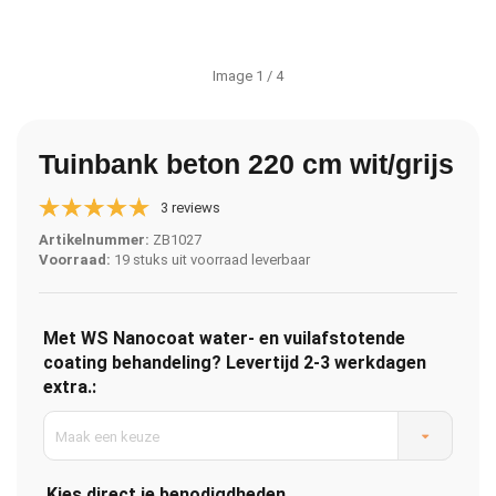
Image
1
/ 4
Tuinbank beton 220 cm wit/grijs
3 reviews
Artikelnummer:
ZB1027
Voorraad:
19 stuks uit voorraad leverbaar
Met WS Nanocoat water- en vuilafstotende
coating behandeling? Levertijd 2-3 werkdagen
extra.:
Maak een keuze
Kies direct je benodigdheden