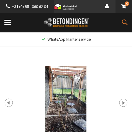
0
+31 (0) 85 - 060 62 04
Lage verzendkosten