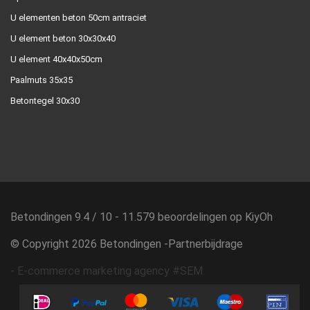
U elementen beton 50cm antraciet
U element beton 30x30x40
U element 40x40x50cm
Paalmuts 35x35
Betontegel 30x30
Betondingen
9.4
/
10
-
11.579
beoordelingen op
KiyOh
© Copyright 2026 Betondingen -
Partnerbijdrage
-
E-commerce marketing agency #SEM