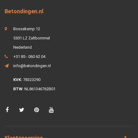
Betondingen.nl
Bossekamp 12
5301 LZ Zaltbommel
Nederland
+31 85 - 060 62 04
info@betondingen.nl
KVK:
78323290
BTW:
NL861346762B01
Klantenservice