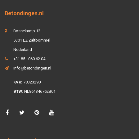
Betondingen.nl
Bossekamp 12
5301 LZ Zaltbommel
Nederland
+31 85 - 060 62 04
info@betondingen.nl
KVK:
78323290
BTW:
NL861346762B01