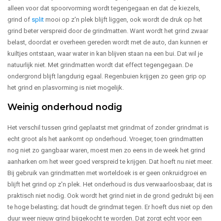
alleen voor dat spoorvorming wordt tegengegaan en dat de kiezels,
grind of
split
mooi op z'n plek blijft liggen, ook wordt de druk op het
grind beter verspreid door de grindmatten. Want wordt het grind zwaar
belast, doordat er overheen gereden wordt met de auto, dan kunnen er
kuiltjes ontstaan, waar water in kan blijven staan na een bui. Dat wil je
natuurlijk niet. Met grindmatten wordt dat effect tegengegaan. De
ondergrond blijft langdurig egaal. Regenbuien krijgen zo geen grip op
het grind en plasvorming is niet mogelijk.
Weinig onderhoud nodig
Het verschil tussen grind geplaatst met grindmat of zonder grindmat is
echt groot als het aankomt op onderhoud. Vroeger, toen grindmatten
nog niet zo gangbaar waren, moest men zo eens in de week het grind
aanharken om het weer goed verspreid te krijgen. Dat hoeft nu niet meer.
Bij gebruik van grindmatten met worteldoek is er geen onkruidgroei en
blijft het grind op z'n plek. Het onderhoud is dus verwaarloosbaar, dat is
praktisch niet nodig. Ook wordt het grind niet in de grond gedrukt bij een
te hoge belasting; dat houdt de grindmat tegen. Er hoeft dus niet op den
duur weer nieuw grind bijgekocht te worden. Dat zorgt echt voor een