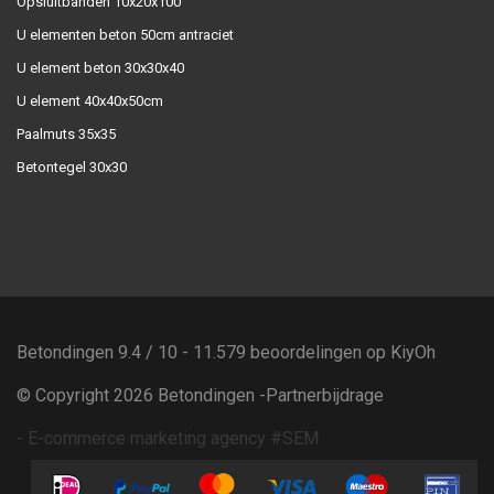
Opsluitbanden 10x20x100
U elementen beton 50cm antraciet
U element beton 30x30x40
U element 40x40x50cm
Paalmuts 35x35
Betontegel 30x30
Betondingen
9.4
/
10
-
11.579
beoordelingen op
KiyOh
© Copyright 2026 Betondingen -
Partnerbijdrage
-
E-commerce marketing agency #SEM