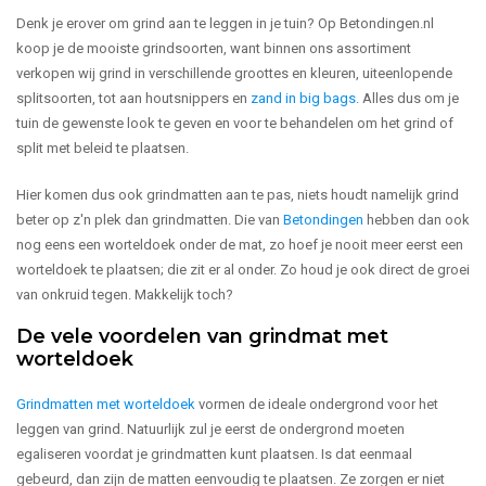
Denk je erover om grind aan te leggen in je tuin? Op Betondingen.nl
koop je de mooiste grindsoorten, want binnen ons assortiment
verkopen wij grind in verschillende groottes en kleuren, uiteenlopende
splitsoorten, tot aan houtsnippers en
zand in big bags
. Alles dus om je
tuin de gewenste look te geven en voor te behandelen om het grind of
split met beleid te plaatsen.
Hier komen dus ook grindmatten aan te pas, niets houdt namelijk grind
beter op z'n plek dan grindmatten. Die van
Betondingen
hebben dan ook
nog eens een worteldoek onder de mat, zo hoef je nooit meer eerst een
worteldoek te plaatsen; die zit er al onder. Zo houd je ook direct de groei
van onkruid tegen. Makkelijk toch?
De vele voordelen van grindmat met
worteldoek
Grindmatten met worteldoek
vormen de ideale ondergrond voor het
leggen van grind. Natuurlijk zul je eerst de ondergrond moeten
egaliseren voordat je grindmatten kunt plaatsen. Is dat eenmaal
gebeurd, dan zijn de matten eenvoudig te plaatsen. Ze zorgen er niet