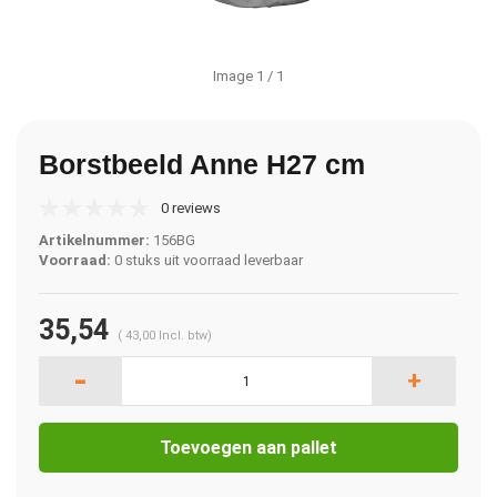
Image
1
/ 1
Borstbeeld Anne H27 cm
0 reviews
Artikelnummer:
156BG
Voorraad:
0 stuks uit voorraad leverbaar
35,54
(
43,00
Incl. btw)
-
+
Toevoegen aan pallet