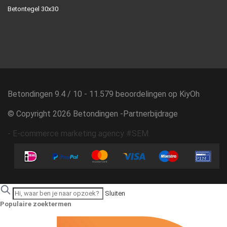
Betontegel 30x30
Betondingen
9.4
/
10
-
11.579
beoordelingen op
KiyOh
© Copyright 2026 Betondingen -
Partnerbijdrage
-
E-commerce marketing agency #SEM
Sluiten
Populaire zoektermen