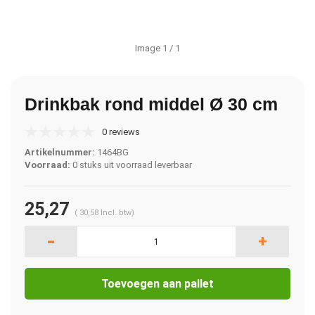
Image
1
/ 1
Drinkbak rond middel Ø 30 cm
0 reviews
Artikelnummer:
1464BG
Voorraad:
0 stuks uit voorraad leverbaar
25,27
(
30,58
Incl. btw)
-
+
Toevoegen aan pallet