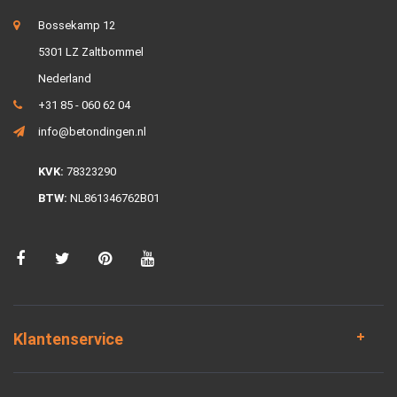
Bossekamp 12
5301 LZ Zaltbommel
Nederland
+31 85 - 060 62 04
info@betondingen.nl
KVK:
78323290
BTW:
NL861346762B01
Klantenservice