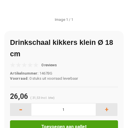
Image
1
/ 1
Drinkschaal kikkers klein Ø 18
cm
0 reviews
Artikelnummer:
1467BG
Voorraad:
0 stuks uit voorraad leverbaar
26,06
(
31,53
Incl. btw)
-
+
Toevoegen aan pallet