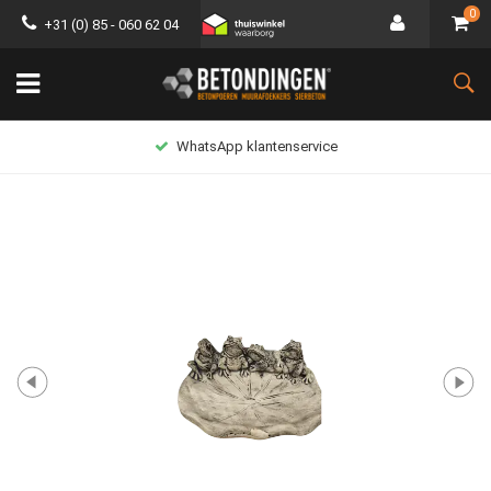
0
+31 (0) 85 - 060 62 04
Lage verzendkosten