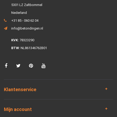
5301 LZ Zaltbommel
Nederland
+31 85 - 060 62 04
info@betondingen.nl
KVK:
78323290
BTW:
NL861346762B01
Klantenservice
Mijn account