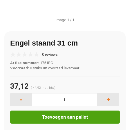
Image
1
/ 1
Engel staand 31 cm
0 reviews
Artikelnummer:
1751BG
Voorraad:
0 stuks uit voorraad leverbaar
37,12
(
44,92
Incl. btw)
-
+
Toevoegen aan pallet