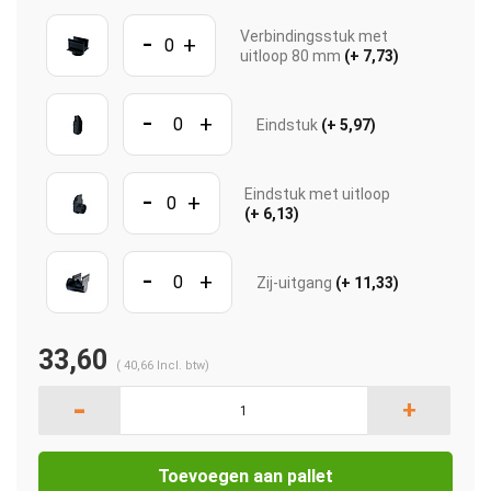
-
Verbindingsstuk met
+
uitloop 80 mm
(+ 7,73)
-
+
Eindstuk
(+ 5,97)
-
Eindstuk met uitloop
+
(+ 6,13)
-
+
Zij-uitgang
(+ 11,33)
33,60
(
40,66
Incl. btw)
-
+
Toevoegen aan pallet