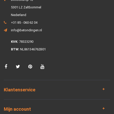
5301 LZ Zaltbommel
Nederland
+31 85 - 060 62 04
info@betondingen.nl
KVK:
78323290
BTW:
NL861346762B01
Klantenservice
Mijn account