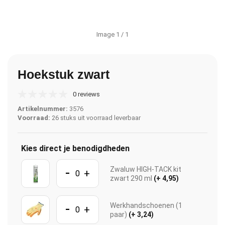
Image
1
/ 1
Hoekstuk zwart
0 reviews
Artikelnummer:
3576
Voorraad:
26 stuks uit voorraad leverbaar
Kies direct je benodigdheden
-
Zwaluw HIGH-TACK kit
+
zwart 290 ml
(+ 4,95)
-
Werkhandschoenen (1
+
paar)
(+ 3,24)