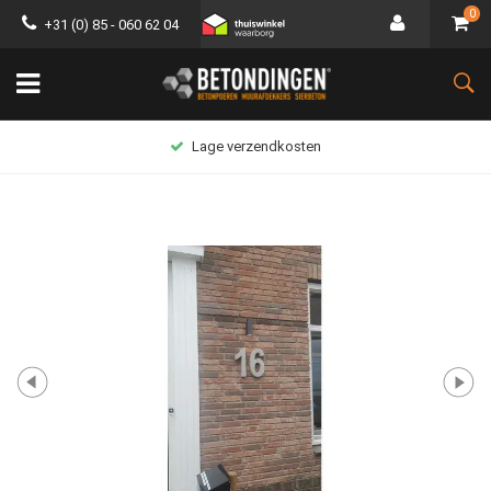
0
+31 (0) 85 - 060 62 04
Lage verzendkosten