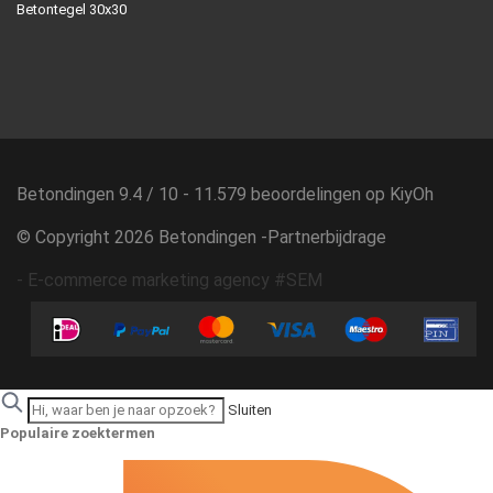
Betontegel 30x30
Betondingen
9.4
/
10
-
11.579
beoordelingen op
KiyOh
© Copyright 2026 Betondingen -
Partnerbijdrage
-
E-commerce marketing agency #SEM
Sluiten
Populaire zoektermen