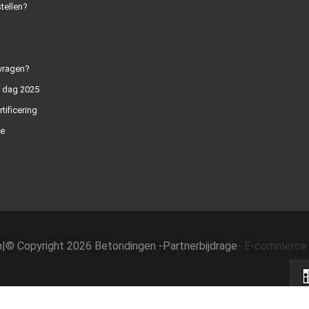
tellen?
vragen?
n dag 2025
rtificering
e
h
|
© Copyright 2026 Betondingen -
Partnerbijdrage
-
E-commerce 