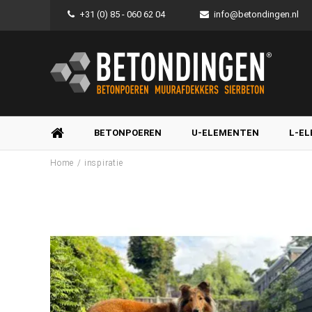
+31 (0) 85 - 060 62 04
info@betondingen.nl
BETONPOEREN
U-ELEMENTEN
L-E
/
Home
inspiratie