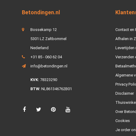
Betondingen.nl
Klanten
Bossekamp 12
Contact en
5301 LZ Zaltbommel
Afhalen in 
Nederland
Levertijden 
+31 85 - 060 62 04
Verzenden e
info@betondingen.nl
Betaalmeth
Algemene v
KVK:
78323290
Privacy Poli
BTW:
NL861346762B01
Disclaimer
Thuiswinke
Over Betond
Cookies
Je order on