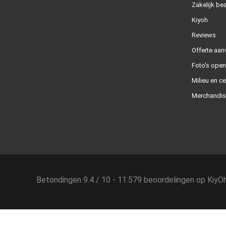
Zakelijk bes
Kiyoh
Reviews
Offerte aan
Foto's ope
Milieu en ce
Merchandis
Betondingen
9.4
/
10
-
11.579
beoordelingen op
KiyO