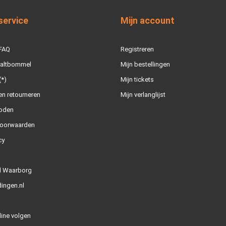
service
Mijn account
 FAQ
Registreren
Zaltbommel
Mijn bestellingen
(*)
Mijn tickets
n retourneren
Mijn verlanglijst
oden
oorwaarden
cy
l Waarborg
ingen.nl
line volgen