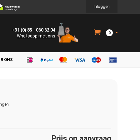
Inloggen
+31 (0) 85 - 060 62 04
0
Whatsapp met ons
ER ONS
ingen
Prijs op aanvraag