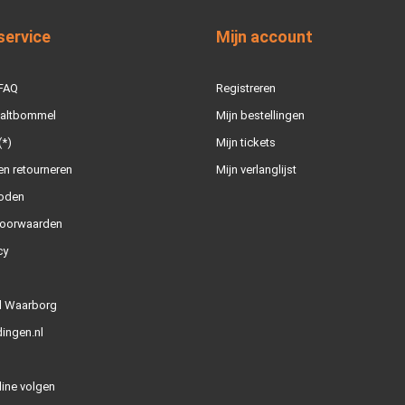
service
Mijn account
 FAQ
Registreren
Zaltbommel
Mijn bestellingen
(*)
Mijn tickets
n retourneren
Mijn verlanglijst
oden
oorwaarden
cy
l Waarborg
ingen.nl
line volgen