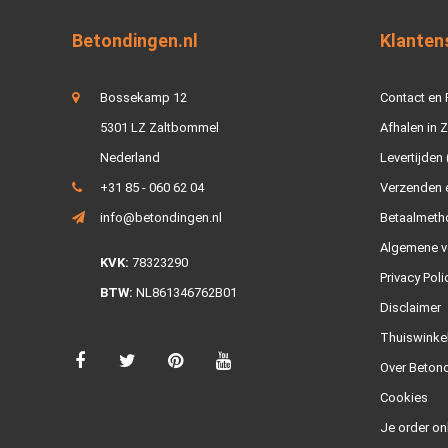
Betondingen.nl
Klanten
Bossekamp 12
Contact en
5301 LZ Zaltbommel
Afhalen in 
Nederland
Levertijden 
+31 85 - 060 62 04
Verzenden e
info@betondingen.nl
Betaalmeth
Algemene v
KVK:
78323290
Privacy Poli
BTW:
NL861346762B01
Disclaimer
Thuiswinke
Over Betond
Cookies
Je order on