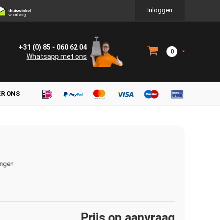
Inloggen
+31 (0) 85 - 060 62 04
0
Whatsapp met ons
ER ONS
ingen
Prijs op aanvraag