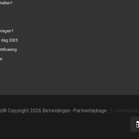
tellen?
vragen?
n dag 2025
rtificering
e
h
|
© Copyright 2026 Betondingen -
Partnerbijdrage
-
E-commerce 