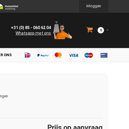
Inloggen
+31 (0) 85 - 060 62 04
0
Whatsapp met ons
ER ONS
ingen
Prijs op aanvraag