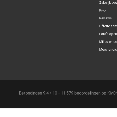
Zakelijk bes
Kiyoh
Reviews
Offerte aan
Foto's ope
Milieu en ce
Merchandis
Betondingen
9.4
/
10
-
11.579
beoordelingen op
KiyO