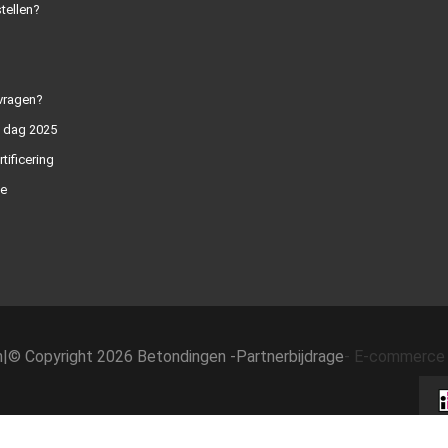
tellen?
vragen?
n dag 2025
rtificering
e
h
|
© Copyright 2026 Betondingen -
Partnerbijdrage
-
E-commerce 