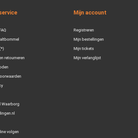
service
Mijn account
 FAQ
Registreren
Zaltbommel
Mijn bestellingen
(*)
Mijn tickets
n retourneren
Mijn verlanglijst
oden
oorwaarden
cy
l Waarborg
ingen.nl
line volgen