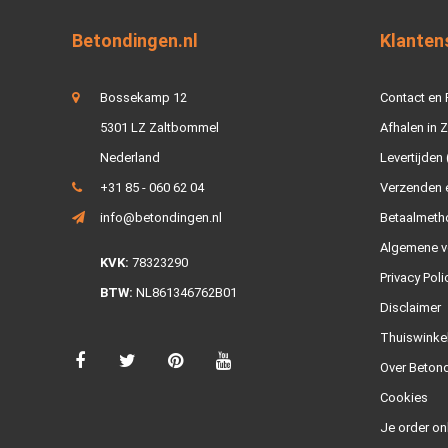
Betondingen.nl
Klanten
Bossekamp 12
Contact en
5301 LZ Zaltbommel
Afhalen in 
Nederland
Levertijden 
+31 85 - 060 62 04
Verzenden e
info@betondingen.nl
Betaalmeth
Algemene v
KVK:
78323290
Privacy Poli
BTW:
NL861346762B01
Disclaimer
Thuiswinke
Over Betond
Cookies
Je order on