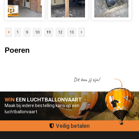
1
9
10
11
12
13
Poeren
Dit kan jij zijn!
WIN
EEN LUCHTBALLONVAART
Maak bij iedere bestelling kans op een
luchtballonvaart
Groot assortiment