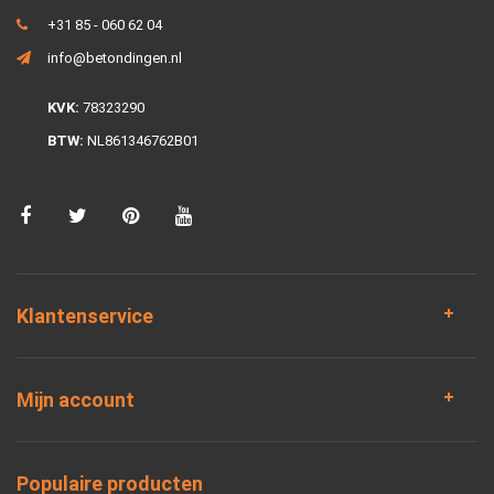
+31 85 - 060 62 04
info@betondingen.nl
KVK:
78323290
BTW:
NL861346762B01
Klantenservice
Mijn account
Populaire producten