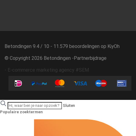
Betondingen
9.4
/
10
-
11.579
beoordelingen op
KiyOh
© Copyright 2026 Betondingen -
Partnerbijdrage
-
E-commerce marketing agency #SEM
Sluiten
Populaire zoektermen