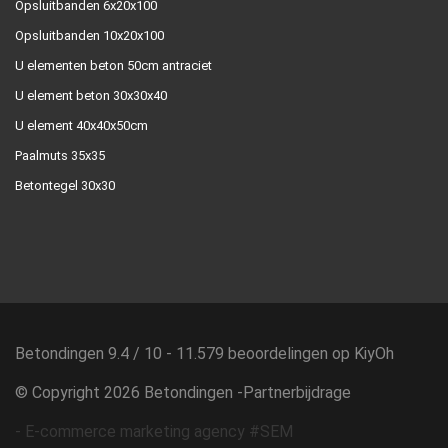
Opsluitbanden 6x20x100
Opsluitbanden 10x20x100
U elementen beton 50cm antraciet
U element beton 30x30x40
U element 40x40x50cm
Paalmuts 35x35
Betontegel 30x30
Betondingen
9.4
/
10
-
11.579
beoordelingen op
KiyOh
© Copyright 2026 Betondingen -
Partnerbijdrage
-
E-commerce marketing agency #SEM