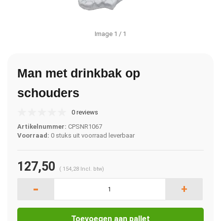
Image
1
/ 1
Man met drinkbak op
schouders
0 reviews
Artikelnummer:
CPSNR1067
Voorraad:
0 stuks uit voorraad leverbaar
127,50
(
154,28
Incl. btw)
-
+
Toevoegen aan pallet