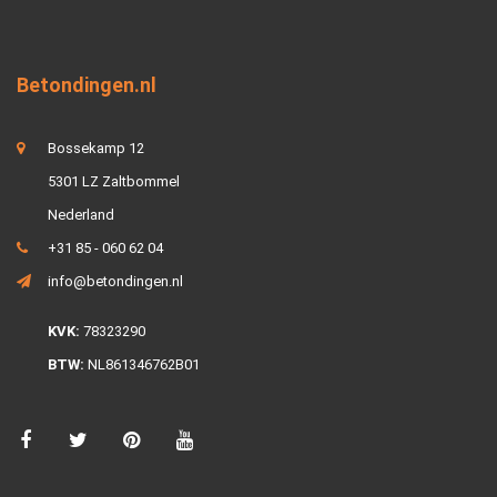
Betondingen.nl
Bossekamp 12
5301 LZ Zaltbommel
Nederland
+31 85 - 060 62 04
info@betondingen.nl
KVK:
78323290
BTW:
NL861346762B01