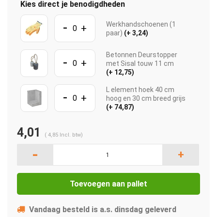
Kies direct je benodigdheden
-
Werkhandschoenen (1
+
paar)
(+ 3,24)
Betonnen Deurstopper
-
+
met Sisal touw 11 cm
(+ 12,75)
L element hoek 40 cm
-
+
hoog en 30 cm breed grijs
(+ 74,87)
4,01
(
4,85
Incl. btw)
-
+
Toevoegen aan pallet
Vandaag besteld is a.s. dinsdag geleverd