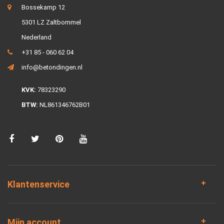
Bossekamp 12
5301 LZ Zaltbommel
Nederland
+31 85 - 060 62 04
info@betondingen.nl
KVK:
78323290
BTW:
NL861346762B01
Klantenservice
Mijn account