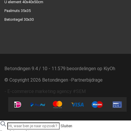
U element 40x40x50cm
Paalmuts 35x35
Betontegel 30x30
Betondingen
9.4
/
10
-
11.579
beoordelingen op
KiyOh
© Copyright 2026 Betondingen -
Partnerbijdrage
-
E-commerce marketing agency #SEM
Sluiten