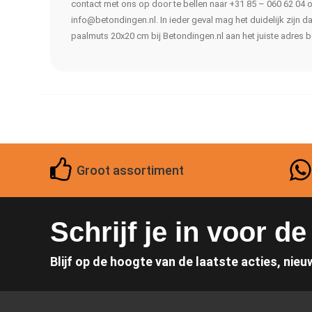
contact met ons op door te bellen naar +31 85 – 060 62 04 o
info@betondingen.nl
. In ieder geval mag het duidelijk zijn 
paalmuts 20x20 cm bij Betondingen.nl aan het juiste adres b
Groot assortiment
Schrijf je in voor d
Blijf op de hoogte van de laatste acties, nieu