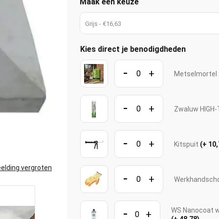
Maak een keuze
Grijs - €16,63
Kies direct je benodigdheden
-
+
Metselmortel 
-
+
Zwaluw HIGH-T
-
+
Kitspuit
(+ 10,
elding vergroten
-
+
Werkhandscho
-
WS Nanocoat wa
+
(+ 48,78)