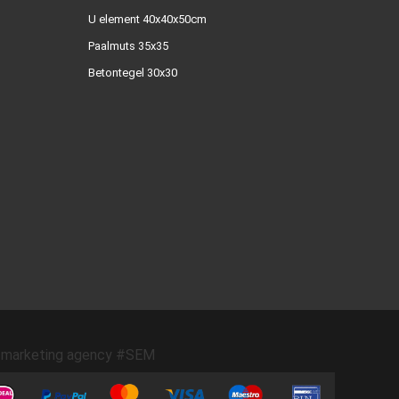
U element 40x40x50cm
Paalmuts 35x35
Betontegel 30x30
marketing agency #SEM