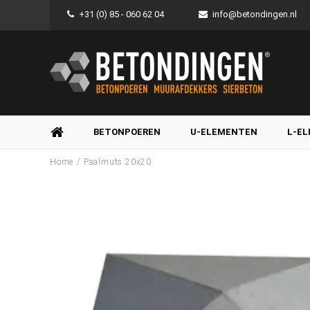
+31 (0) 85 - 060 62 04
info@betondingen.nl
BETONPOEREN
U-ELEMENTEN
L-E
/
Home
Paalmuts 20x20