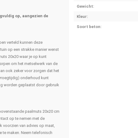
Gewicht:
rgvuldig op, aangezien de
Kleur:
Soort beton:
bben verteld kunnen deze
)tuin op een strakke manier wenst
lmuts 20x20 waar je op kunt
worpen om het metselwerk van de
dan ook zeker voor zorgen dat het
vroegtijdig) onderhoud kunt
ig worden geplaatst door gebruik
e bovenstaande paalmuts 20x20 cm
ntact op te nemen met de
k voorzien van advies op maat,
ze te maken. Neem telefonisch