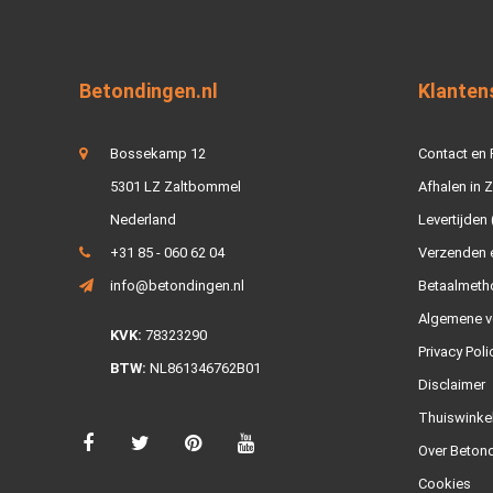
Betondingen.nl
Klanten
Bossekamp 12
Contact en
5301 LZ Zaltbommel
Afhalen in 
Nederland
Levertijden 
+31 85 - 060 62 04
Verzenden e
info@betondingen.nl
Betaalmeth
Algemene v
KVK:
78323290
Privacy Poli
BTW:
NL861346762B01
Disclaimer
Thuiswinke
Over Betond
Cookies