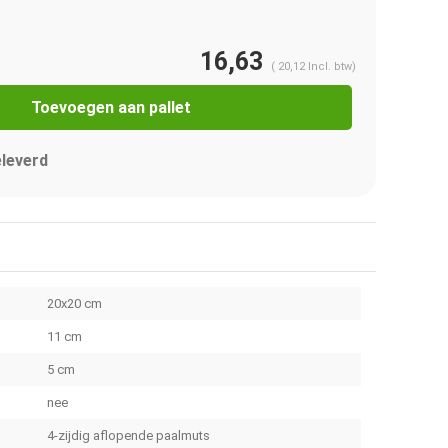
16,63
(
20,12
Incl. btw)
Toevoegen aan pallet
eleverd
20x20 cm
11 cm
5 cm
nee
4-zijdig aflopende paalmuts