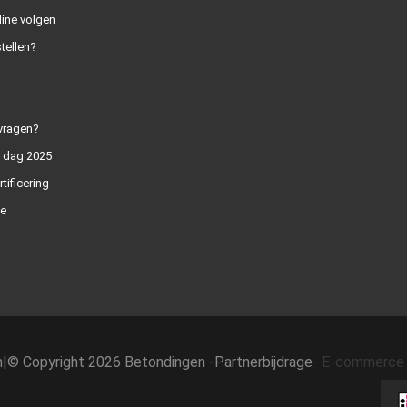
line volgen
tellen?
vragen?
n dag 2025
rtificering
e
h
|
© Copyright 2026 Betondingen -
Partnerbijdrage
-
E-commerce 