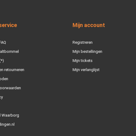
service
Mijn account
 FAQ
Registreren
Zaltbommel
Mijn bestellingen
(*)
Mijn tickets
n retourneren
Mijn verlanglijst
oden
oorwaarden
cy
l Waarborg
ingen.nl