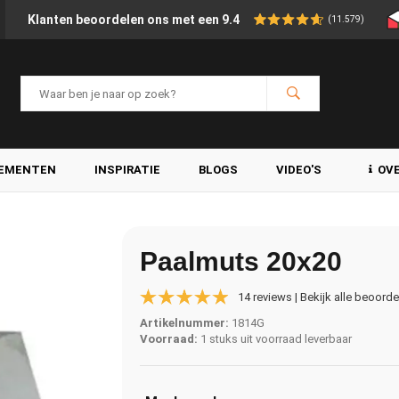
Klanten beoordelen ons met een 9.4
(11.579)
LEMENTEN
INSPIRATIE
BLOGS
VIDEO'S
OV
Paalmuts 20x20
14 reviews | Bekijk alle beoord
Artikelnummer:
1814G
Voorraad:
1 stuks uit voorraad leverbaar