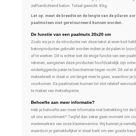
zelfverdichtend beton. Totaal gewicht: 8 kg.
Let op: meet de breedte en de lengte van de pilaren zo
paalmutsen niet geretourneerd kunnen worden.
De functie van een paalmuts 20x20 cm
Zoals we je in de introductie van deze tekst al even kort he
betonproducten gebruikt worden indien je de palen in (voor
af te werken. Dit is echter niet de enige functie van een paa
rekenen, aangezien deze producten hoofdzakelijk zijn ont
onderliggende palen te beschermen tegen vocht. Dit zal er 
metselwerk in staat is om langer mee te gaan, waardoor je (
voorkomen. De paalmutsen kunnen tot slot relatief eenvoud
te maken van metselspecie.
Behoefte aan meer informatie?
Heb je behoefte aan meer informatie met betrekking tot d
uit ons assortiment? Twijfel dan zeker geen moment om co
medewerkers van onze klantenservice. Wij kunnen je namelij
waardoor je gemakkelijker in staat bent om een goede keu