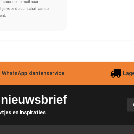
f stuur een e-mail naar
dat je voor de aanschaf van een
ent.
WhatsApp klantenservice
Lage
e nieuwsbrief
wtjes en inspiraties