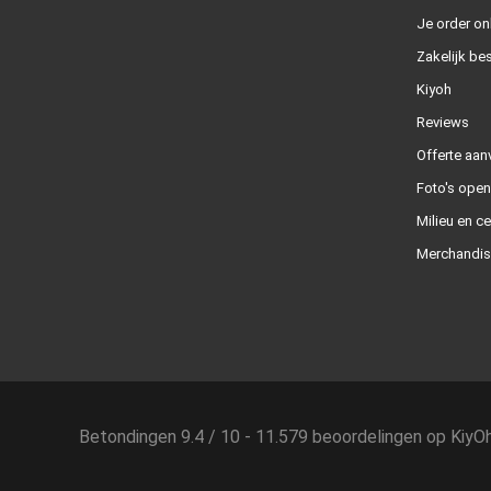
Je order on
Zakelijk bes
Kiyoh
Reviews
Offerte aan
Foto's ope
Milieu en ce
Merchandis
Betondingen
9.4
/
10
-
11.579
beoordelingen op
KiyO