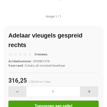
Image
1
/ 1
Adelaar vleugels gespreid
rechts
0 reviews
Artikelnummer:
CPSNR1378
Voorraad:
0 stuks uit voorraad leverbaar
316,25
(
382,66
Incl. btw)
-
+
Toevoegen aan pallet