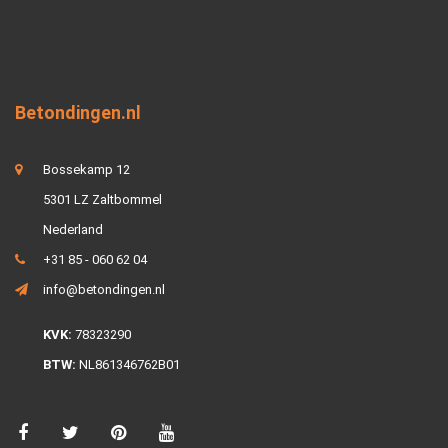
Betondingen.nl
Bossekamp 12
5301 LZ Zaltbommel
Nederland
+31 85 - 060 62 04
info@betondingen.nl
KVK:
78323290
BTW:
NL861346762B01