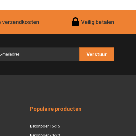
 verzendkosten
Veilig betalen
Verstuur
Populaire producten
Betonpoer 15x15
Betonpoer 20x20