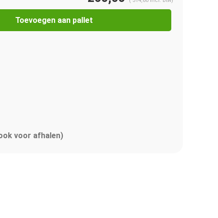
(
314,60
Incl. btw)
Toevoegen aan pallet
 ook voor afhalen)
Afbeelding vergroten