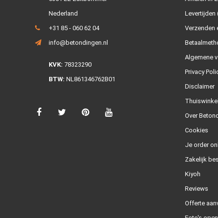
Nederland
Levertijden 
+31 85 - 060 62 04
Verzenden e
info@betondingen.nl
Betaalmeth
Algemene v
KVK:
78323290
Privacy Poli
BTW:
NL861346762B01
Disclaimer
Thuiswinke
Over Betond
Cookies
Je order on
Zakelijk bes
Kiyoh
Reviews
Offerte aan
Foto's ope