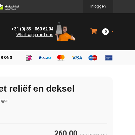
Inloggen
+31 (0) 85 - 060 62 04
0
Whatsapp met ons
ER ONS
 reliëf en deksel
ingen
260,00