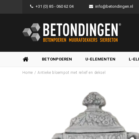
+31 (0) 85 - 060 62 04
info@betondingen.nl
BETONPOEREN
U-ELEMENTEN
L-E
/
Home
Antieke bloempot met reliëf en deksel