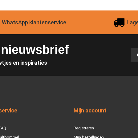
WhatsApp klantenservice
Lage
e nieuwsbrief
wtjes en inspiraties
service
Mijn account
 FAQ
Registreren
Zaltbommel
Mijn bestellingen