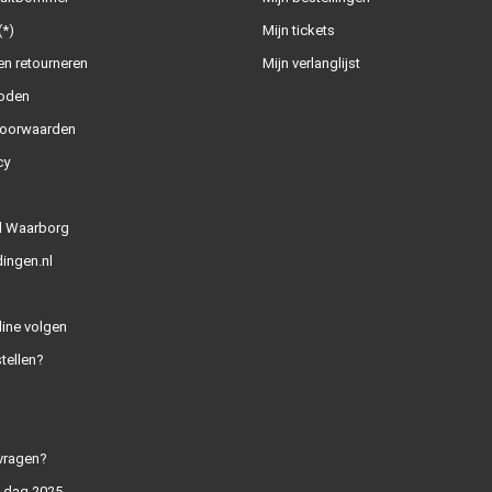
(*)
Mijn tickets
n retourneren
Mijn verlanglijst
oden
oorwaarden
cy
l Waarborg
ingen.nl
line volgen
tellen?
vragen?
n dag 2025