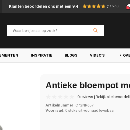
Klanten beoordelen ons met een 9.4
(11.579)
LEMENTEN
INSPIRATIE
BLOGS
VIDEO'S
OV
Antieke bloempot met
0 reviews | Bekijk alle beoordel
Artikelnummer:
CPSNR657
Voorraad:
0 stuks uit voorraad leverbaar